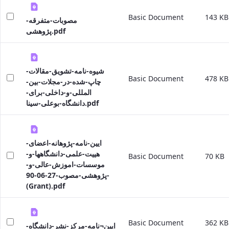
Educational
Basic Document
143 KB
مصوبات-متفرقه-
Affairs
پژوهشی.pdf
Deputy
Dean
for
Research
شیوه-نامه-تشویق-مقالات-
Affairs
Basic Document
478 KB
چاپ-شده-در-مجلات-بین-
Deputy
المللی-و-داخلی-برای-
Dean
دانشگاه-بوعلی-سینا.pdf
for
Postgraduate
Studies
ایین-نامه-پژوهانه-اعضای-
هییت-علمی-دانشگاهها-و-
Basic Document
70 KB
موسسات-اموزش-عالی-و-
پژوهشی-مصوب-27-06-90-
(Grant).pdf
Basic Document
362 KB
ایین¬نامه-مرکز-نشر-دانشگاه-