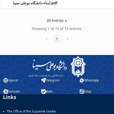
امناء-دانشگاه-بوعلی-سینا.pdf
20 Entries
Per Page
Showing 1 to 15 of 15 entries.
Previous
Next
1
Page
Page
Page
Aparat
Telegram
WhatsApp
Soroush
Bale
Eitaa
Links
The Office of the Supreme Leader