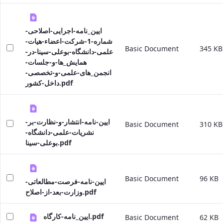
ایین_نامه-اجرایی-اصلاحی-
شماره-1-شرکت-اعضاء-هیات-
Basic Document
345 KB
علمی-دانشگاه-بوعلی-سینا-در-
همایش_ها-و-جلسات-
انجمن_های-علمی-و-تخصصی-
داخل-کشور.pdf
ایین-نامه-انتشار-و-نظارت-بر-
Basic Document
310 KB
نشریات-علمی-دانشگاه-
بوعلی-سینا.pdf
Basic Document
96 KB
ایین-نامه-فرصت-مطالعاتی-
وزارت-بعد-از-اصلاح.pdf
ایین_نامه-کارگاه.pdf
Basic Document
62 KB