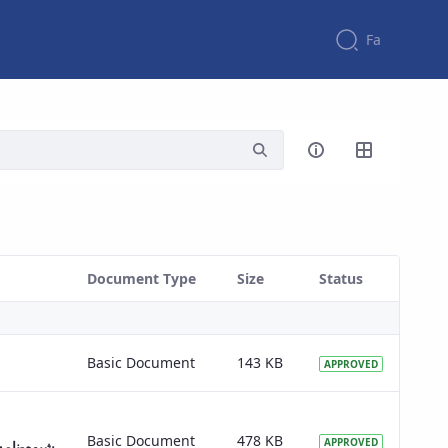
Fa
Document Type
Size
Status
Basic Document
143 KB
APPROVED
Basic Document
478 KB
APPROVED
شیوه-نام-