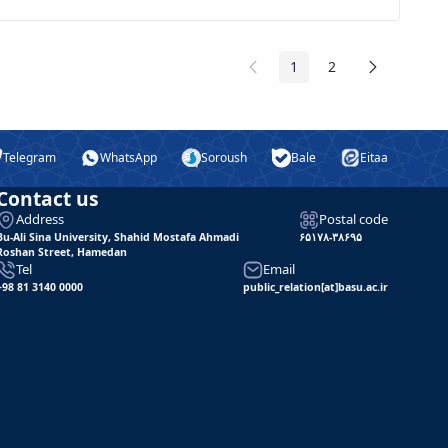
Previous
Next
1
2
Page
Page
Page
Page
Telegram
WhatsApp
Soroush
Bale
Eitaa
Contact us
Address
Postal code
Bu-Ali Sina University, Shahid Mostafa Ahmadi
۶۵۱۷۸-۳۸۶۹۵
Roshan Street, Hamedan
Tel
Email
+98 81 3140 0000
public_relation[at]basu.ac.ir