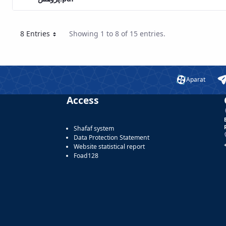
8 Entries
Showing 1 to 8 of 15 entries.
Per Page
Aparat
Access
Shafaf system
Data Protection Statement
Website statistical report
Foad128