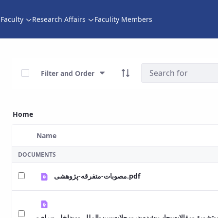
Faculty
Research Affairs
Faculity Members
دان
Select Items
Filter and Order
Home
Name
Selected Item
DOCUMENTS
مصوبات-متفرقه-پژوهشی.pdf
ه-تشویق-مقالات-چاپ-شده-در-مجلات-بین-المللی-و-داخلی-برای