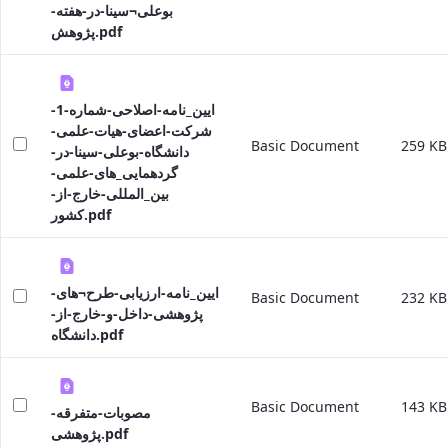
بوعلی¬سینا-در-هفته-
پژوهش.pdf
ایین_نامه-اصلاحی-شماره-1-
شرکت-اعضای-هیات-علمی-
Basic Document
259 KB
دانشگاه-بوعلی-سینا-در-
گردهمایی_های-علمی-
بین_المللی-خارج-از-
کشور.pdf
ایین_نامه-ارزیابی-طرح¬های-
Basic Document
232 KB
پژوهشی-داخل-و-خارج-از-
دانشگاه.pdf
Basic Document
143 KB
مصوبات-متفرقه-
پژوهشی.pdf