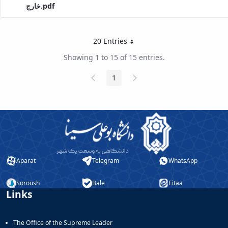
خارج.pdf
20 Entries
Per Page
Showing 1 to 15 of 15 entries.
Previous
Next
1
Page
Page
Page
Aparat
Telegram
WhatsApp
Soroush
Bale
Eitaa
Links
The Office of the Supreme Leader