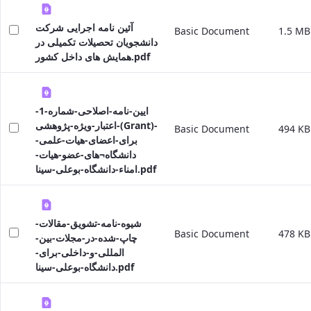
Educational
آئین نامه اجرایی شرکت
Affairs
Basic Document
1.5 MB
دانشجویان تحصیلات تکمیلی در
Deputy
همایش های داخل کشور.pdf
Dean
for
Research
Affairs
ایین-نامه-اصلاحی-شماره-1-
Deputy
اعتبار-ویژه-پژوهشی-(Grant)-
Basic Document
494 KB
Dean
برای-اعضای-هیات-علمی-
for
دانشگاه¬های-عضو-هیات-
Postgraduate
امناء-دانشگاه-بوعلی-سینا.pdf
Studies
شیوه-نامه-تشویق-مقالات-
Basic Document
478 KB
چاپ-شده-در-مجلات-بین-
المللی-و-داخلی-برای-
دانشگاه-بوعلی-سینا.pdf