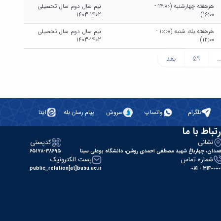
هرهفته چهارشنبه (14:00 -
نیم سال دوم سال تحصیلی
1402-1403
16:00)
هرهفته يك شنبه (10:00 -
نیم سال دوم سال تحصیلی
1402-1403
12:00)
..
59
بعد
تلگرام
واتساپ
سروش
پیام رسان بله
ایتا
رتباط با ما
نشانی
کدپستی
مدان، چهارباغ شهید مصطفی احمدی روشن، دانشگاه بوعلی سینا
۶۵۱۷۸-۳۸۶۹۵
شماره تماس
پست الکترونیک
public_relation[at]basu.ac.ir
31400000 - 0