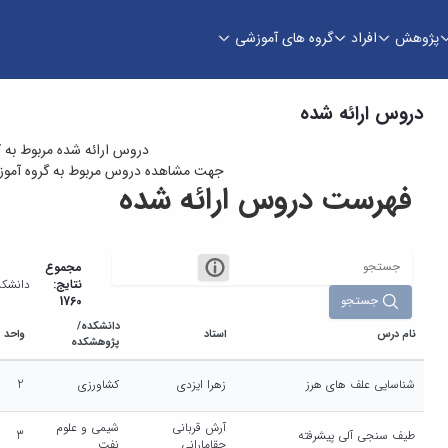
پژوهش
افراد
گروه های آموزشی
دروس ارائه شده
دروس ارائه شده مربوط به 
جهت مشاهده دروس مربوط به گروه آموزشی
فهرست دروس ارائه شده
مجموع
نتایج:
دانشکد
جستجو
1760
دانشکده/
نام درس
استاد
واحد
پژوهشکده
شناسایی علف های هرز
زهرا ایزدی
کشاورزی
2
آرش قربانی
شیمی و علوم
طیف سنجی آلی پیشرفته
3
چقامارانی
نفت