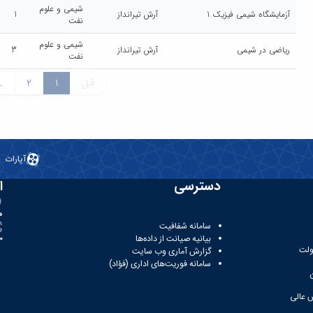
شیمی و علوم
آزمایشگاه شیمی فیزیک 1
آرش تیرانداز
1
نفت
شیمی و علوم
ریاضی در شیمی
آرش تیرانداز
3
نفت
قبل
1
2
.
آپارات
دسترسی
ا
ه
سامانه شفافیت
بیانیه صیانت از داده‌ها
81
ولت
گزارش آماری وب‌ سایت
سامانه فوریت‌های اداری (فؤاد)
 عالی