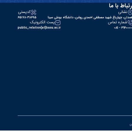
رتباط با ما
نشانی
کدپستی
مدان، چهارباغ شهید مصطفی احمدی روشن، دانشگاه بوعلی سینا
۶۵۱۷۸-۳۸۶۹۵
شماره تماس
پست الکترونیک
public_relation[at]basu.ac.ir
31400000 - 0
ان