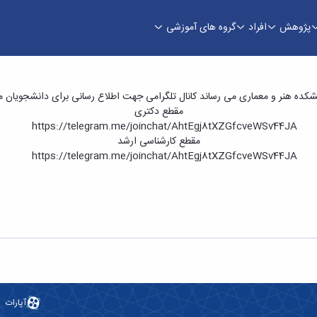
پژوهش
افراد
گروه های آموزشی
- دانشکده هنر و معماری
کده هنر و معماری می رساند کانال تلگرامی جهت اطلاع رسانی برای دانشجویان 
مقطع دکتری
https://telegram.me/joinchat/AhtEgj8tXZGfcveWSv44JA
مقطع کارشناسی ارشد
https://telegram.me/joinchat/AhtEgj8tXZGfcveWSv44JA
آپارات