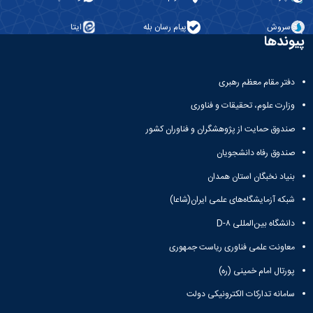
سروش
پیام رسان بله
ایتا
پیوندها
دفتر مقام معظم رهبری
وزارت علوم، تحقیقات و فناوری
صندوق حمایت از پژوهشگران و فناوران کشور
صندوق رفاه دانشجویان
بنیاد نخبگان استان همدان
شبکه آزمایشگاه‌های علمی ایران(شاعا)
دانشگاه بین‌المللی D-۸
معاونت علمی فناوری ریاست جمهوری
پورتال امام خمینی (ره)
سامانه تدارکات الکترونیکی دولت