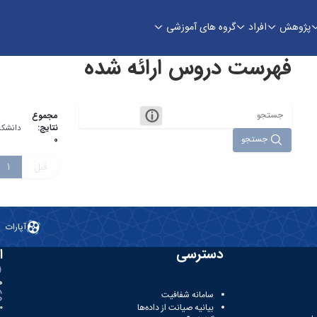
پژوهش
افراد
گروه های آموزشی
فهرست دروس ارائه شده
مجموع
نتایج:
دانشکد
جستجو
0
قبل
1
آپارات
دسترسی
ا
ه
سامانه شفافیت
بیانیه صیانت از داده‌ها
81