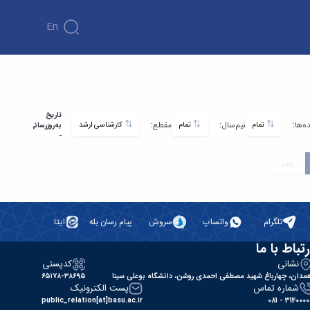
En
تاریخ
ه‌ها:
نیم‌سال:
مقطع:
تمام
تمام
کارشناسی ارشد
به‌روزرسانی:
-
بعد
تلگرام
واتساپ
سروش
پیام رسان بله
ایتا
رتباط با ما
نشانی
کدپستی
مدان، چهارباغ شهید مصطفی احمدی روشن، دانشگاه بوعلی سینا
۶۵۱۷۸-۳۸۶۹۵
شماره تماس
پست الکترونیک
public_relation[at]basu.ac.ir
31400000 - 0