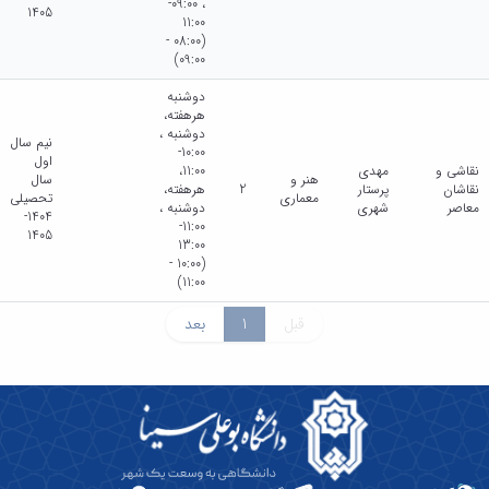
، 09:00-
1405
11:00
(08:00 -
09:00)
دوشنبه
هرهفته،
دوشنبه ،
نیم سال
10:00-
اول
نقاشی و
مهدی
11:00،
هنر و
سال
نقاشان
پرستار
2
هرهفته،
معماری
تحصیلی
معاصر
شهری
دوشنبه ،
1404-
11:00-
1405
13:00
(10:00 -
11:00)
قبل
1
بعد