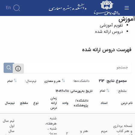
En
آموزش
دروس ارائه شده - دانشکده هنر و معماری
تقویم آموزشی
دروس ارائه شده
فهرست دروس ارائه شده
مجموع نتایج: 313
دانشکده‌ها:
نیم‌سال:
هنر و معماری
تمام
مقطع:
تمام
تاریخ به‌روزرسانی: 1404/10/18
زمان
دانشکده/
نام درس
استاد
واحد
ارائه
نوع
مقطع
نیم‌سال
پژوهشکده
درس
شنبه
نیم سال
هرهفته،
نسخه برداری
اول
شنبه ،
و هنر کتاب
مریم
هنر و
سال
10:00-
2