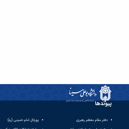
پیوندها
دفتر مقام معظم رهبری
پورتال امام خمینی (ره)