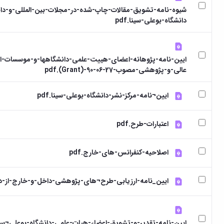
شیوه-نامه-تشویق-مقالات-چاپ-شده-در-مجلات-بین-المللی-و-دا
دانشگاه-بوعلی-سینا.pdf
ایین-نامه-پژوهانه-اعضای-هییت-علمی-دانشگاهها-و-موسسات-
عالی-و-پژوهشی-مصوب-27-06-90-(Grant).pdf
ایین¬نامه-مرکز-نشر-دانشگاه-بوعلی-سینا.pdf
اعتبارات-طرح.pdf
اصلاحیه-کنفرانس-های-خارج.pdf
ایین_نامه-ارزیابی-طرح¬های-پژوهشی-داخل-و-خارج-از-دانشگ
ایین-نامه-تقدیر-و-تشویق-اعضاء-هیات-علمی-دانشگاه-بوعلی¬سین