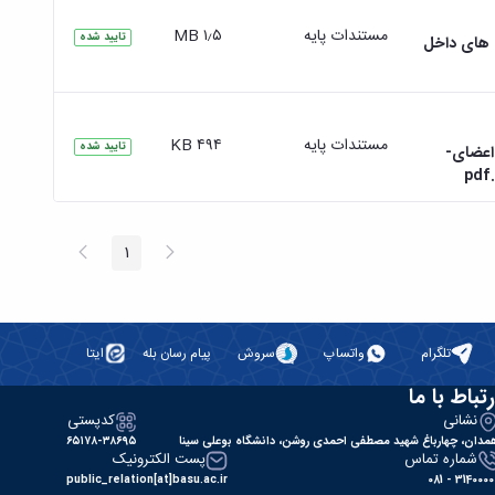
مستندات پایه
۱٫۵ MB
تایید شده
 های داخل
مستندات پایه
۴۹۴ KB
تایید شده
-ویژه-پژوهشی-(Grant)-برای-اعضای-
پیغام
صفحه
1
صفحه
قبلی
بعد
تلگرام
واتساپ
سروش
پیام رسان بله
ایتا
رتباط با ما
نشانی
کدپستی
مدان، چهارباغ شهید مصطفی احمدی روشن، دانشگاه بوعلی سینا
۶۵۱۷۸-۳۸۶۹۵
شماره تماس
پست الکترونیک
public_relation[at]basu.ac.ir
31400000 - 0