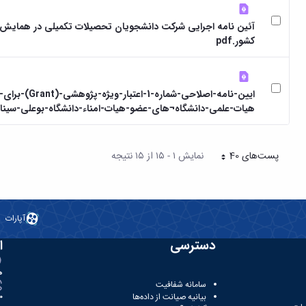
آئین نامه اجرایی شرکت دانشجویان تحصیلات تکمیلی در همایش
کشور.pdf
ایین-نامه-اصلاحی-شماره-1-اعتبار
هیات-علمی-دانشگاه¬های-عضو-هیات-امناء-دانشگاه-بوعلی-سینا.pdf
پست‌‌های 40
نمایش ۱ - ۱۵ از ۱۵ نتیجه
هر صفحه
آپارات
دسترسی
ا
ه
سامانه شفافیت
بیانیه صیانت از داده‌ها
81