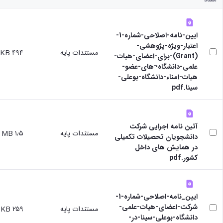
ایین-نامه-اصلاحی-شماره-1-
اعتبار-ویژه-پژوهشی-
مستندات پایه
۴۹۴ KB
(Grant)-برای-اعضای-هیات-
علمی-دانشگاه¬های-عضو-
هیات-امناء-دانشگاه-بوعلی-
سینا.pdf
آئین نامه اجرایی شرکت
مستندات پایه
۱٫۵ MB
دانشجویان تحصیلات تکمیلی
در همایش های داخل
کشور.pdf
ایین_نامه-اصلاحی-شماره-1-
شرکت-اعضای-هیات-علمی-
مستندات پایه
۲۵۹ KB
دانشگاه-بوعلی-سینا-در-