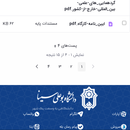
گردهمایی_های-علمی-
بین_المللی-خارج-از-کشور.pdf
مستندات پایه
۶۲ KB
ایین_نامه-کارگاه.pdf
پست‌‌های 4
هر صفحه
نمایش ۱ - ۴ از ۱۵ نتیجه
پیغام
صفحه
4
3
2
1
صفحه
صفحه
صفحه
صفحه
قبلی
بعد
آپارات
تلگرام
واتساپ
سروش
پیام رسان بله
ایتا