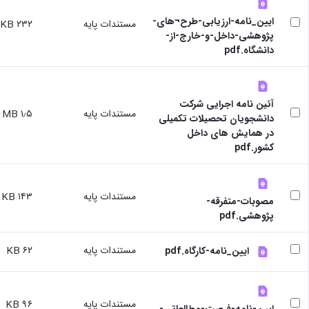
ایین_نامه-ارزیابی-طرح¬های-
مستندات پایه
۲۳۲ KB
پژوهشی-داخل-و-خارج-از-
دانشگاه.pdf
آئین نامه اجرایی شرکت
مستندات پایه
۱٫۵ MB
دانشجویان تحصیلات تکمیلی
در همایش های داخل
کشور.pdf
مستندات پایه
۱۴۳ KB
مصوبات-متفرقه-
پژوهشی.pdf
مستندات پایه
۶۲ KB
ایین_نامه-کارگاه.pdf
مستندات پایه
۹۶ KB
ایین-نامه-فرصت-مطالعاتی-