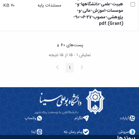
هییت-علمی-دانشگاهها-و-
مستندات پایه
۷۰ KB
موسسات-اموزش-عالی-و-
پژوهشی-مصوب-27-06-90-
(Grant).pdf
پست‌‌های 60
هر صفحه
نمایش ۱ - ۱۵ از ۱۵ نتیجه
پیغام
صفحه
1
صفحه
قبلی
بعد
آپارات
تلگرام
واتساپ
سروش
پیام رسان بله
ایتا
پیوندها