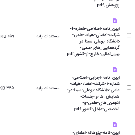
پژوهش.pdf
ایین_نامه-اصلاحی-شماره-1-
شرکت-اعضای-هیات-علمی-
مستندات پایه
۲۵۹ KB
دانشگاه-بوعلی-سینا-در-
گردهمایی_های-علمی-
بین_المللی-خارج-از-کشور.pdf
ایین_نامه-اجرایی-اصلاحی-
شماره-1-شرکت-اعضاء-هیات-
مستندات پایه
۳۴۵ KB
علمی-دانشگاه-بوعلی-سینا-در-
همایش_ها-و-جلسات-
انجمن_های-علمی-و-
تخصصی-داخل-کشور.pdf
ایین-نامه-پژوهانه-اعضای-