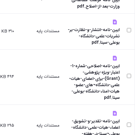
وزارت-بعد-از-اصلاح.pdf
ایین-نامه-انتشار-و-نظارت-بر-
مستندات پایه
۳۱۰ KB
نشریات-علمی-دانشگاه-
بوعلی-سینا.pdf
ایین-نامه-اصلاحی-شماره-1-
اعتبار-ویژه-پژوهشی-
مستندات پایه
۴۹۴ KB
(Grant)-برای-اعضای-هیات-
علمی-دانشگاه¬های-عضو-
هیات-امناء-دانشگاه-بوعلی-
سینا.pdf
ایین-نامه-تقدیر-و-تشویق-
مستندات پایه
۲۹۵ KB
اعضاء-هیات-علمی-دانشگاه-
بوعلی¬سینا-در-هفته-