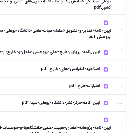
بوعلی-سینا-در-همایش_ها-و-جلسات-انجمن_های-علمی-و-تخص
کشور.pdf
ایین-نامه-تقدیر-و-تشویق-اعضاء-هیات-علمی-دانشگاه-بوعلی¬سین
پژوهش.pdf
ایین_نامه-ارزیابی-طرح¬های-پژوهشی-داخل-و-خارج-از-دانشگ
اصلاحیه-کنفرانس-های-خارج.pdf
اعتبارات-طرح.pdf
ایین¬نامه-مرکز-نشر-دانشگاه-بوعلی-سینا.pdf
ایین-نامه-پژوهانه-اعضای-هییت-علمی-دانشگاهها-و-موسسات-