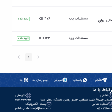
مستندات پایه
۴۷۸ KB
تایید شده
خلی-برای-
مستندات پایه
۱۴۳ KB
تایید شده
پیغام
صفحه
1
صفحه
قبلی
بعد
تلگرام
واتساپ
سروش
پیام رسان بله
ایتا
رتباط با ما
نشانی
کدپستی
مدان، چهارباغ شهید مصطفی احمدی روشن، دانشگاه بوعلی سینا
۶۵۱۷۸-۳۸۶۹۵
شماره تماس
پست الکترونیک
public_relation[at]basu.ac.ir
31400000 - 0