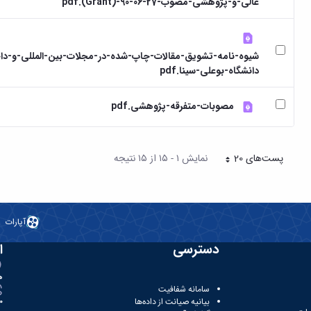
عالی-و-پژوهشی-مصوب-27-06-90-(Grant).pdf
شیوه-نامه-تشویق-مقالات-چاپ-شده-در-مجلات-بین-المللی-و-دا
دانشگاه-بوعلی-سینا.pdf
مصوبات-متفرقه-پژوهشی.pdf
پست‌‌های 20
نمایش ۱ - ۱۵ از ۱۵ نتیجه
هر صفحه
آپارات
دسترسی
ا
ه
سامانه شفافیت
بیانیه صیانت از داده‌ها
81