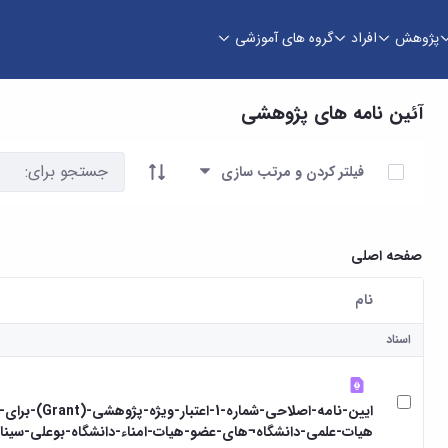
پژوهش
افراد
گروه های آموزشی
آئین نامه های پژوهشی
آیتم ها را انتخاب کنید
فیلتر کردن و مرتب سازی
صفحه اصلی
نام
کاربر انتخاب شده
اسناد
ایین-نامه-اصلاحی-شماره-1-اعتبار
هیات-علمی-دانشگاه¬های-عضو-هیات-امناء-دانشگاه-بوعلی-سینا.pdf