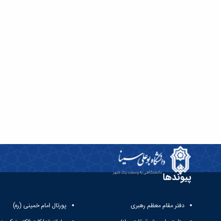
پیوندها
دفتر مقام معظم رهبری
پورتال امام خمینی (ره)