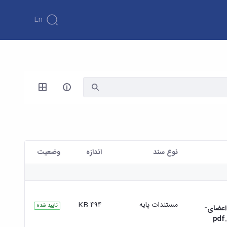
En
نوع سند
اندازه
وضعیت
مستندات پایه
۴۹۴ KB
تایید شده
-ویژه-پژوهشی-(Grant)-برای-اعضای-