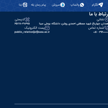
تلگرام
واتساپ
سروش
پیام رسان بله
ایتا
رتباط با ما
نشانی
کدپستی
مدان، چهارباغ شهید مصطفی احمدی روشن، دانشگاه بوعلی سینا
۶۵۱۷۸-۳۸۶۹۵
شماره تماس
پست الکترونیک
public_relation[at]basu.ac.ir
31400000 - 0