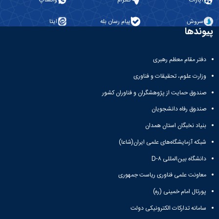
آپارات
تلگرام
واتساپ
سروش
پیام رسان بله
ایتا
پیوندها
دفتر مقام معظم رهبری
وزارت علوم، تحقیقات و فناوری
صندوق حمایت از پژوهشگران و فناوران کشور
صندوق رفاه دانشجویان
بنیاد نخبگان استان همدان
شبکه آزمایشگاه‌های علمی ایران(شاعا)
دانشگاه بین‌المللی D-۸
معاونت علمی فناوری ریاست جمهوری
پورتال امام خمینی (ره)
سامانه تدارکات الکترونیکی دولت