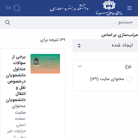
En
آرشیو اخبار - دانشکده هنر و معماری
مرتب‌سازی بر اساس
۱۶۹ نتیجه برای
برخی از
سوالات
نوع
متداول
دانشجویان
محتوای سایت
(169)
درخصوص
نقل و
انتقال
دانشجویان
محتوای
سایت
صفحه
اصلی
جزئیات خبر
برخی از