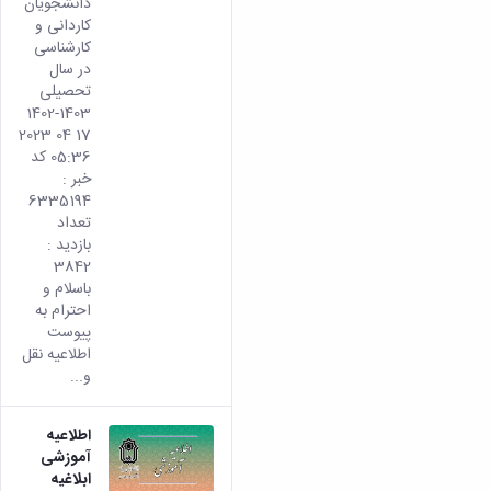
دانشجویان
کاردانی و
کارشناسی
در سال
تحصیلی
1403-1402
17 04 2023
05:36 کد
خبر :
6335194
تعداد
بازدید :
3842
باسلام و
احترام به
پیوست
اطلاعیه نقل
و...
اطلاعیه
آموزشی
ابلاغیه