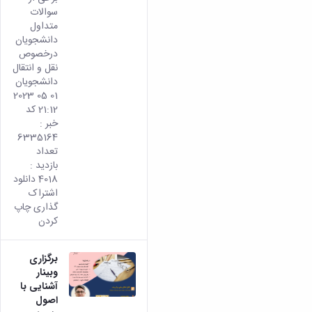
سوالات
متداول
دانشجویان
درخصوص
نقل و انتقال
دانشجویان
01 05 2023
21:12 کد
خبر :
6335164
تعداد
بازدید :
4018 دانلود
اشتراک
گذاری چاپ
کردن
برگزاری
وبینار
آشنایی با
اصول