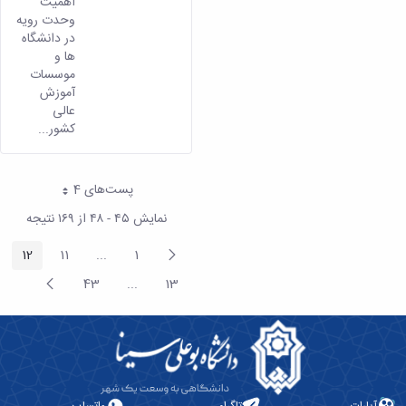
اهمیت
وحدت رویه
در دانشگاه
ها و
موسسات
آموزش
عالی
کشور...
پست‌‌های 4
هر صفحه
نمایش ۴۵ - ۴۸ از ۱۶۹ نتیجه
پیغام
12
11
...
1
صفحه
صفحه
صفحه
termediate Pages
قبلی
صفحه
43
...
13
صفحه
صفحه
Intermediate Pages
بعد