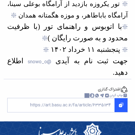
❇️
 تور یکروزه بازدید از آرامگاه بوعلی سینا، 
❇️
آرامگاه باباطاهر، و موزه هگمتانه همدان 
❇️
با اتوبوس و راهنمای تور (با ظرفیت 
محدود و به صورت رایگان )
❇️
❇️
پنجشنبه ۱۱ خرداد ۱۴۰۲
❇️
جهت ثبت نام به آیدی 
 اطلاع 
@snowo_o
دهید.
اشتراک گذاری
چاپ کردن