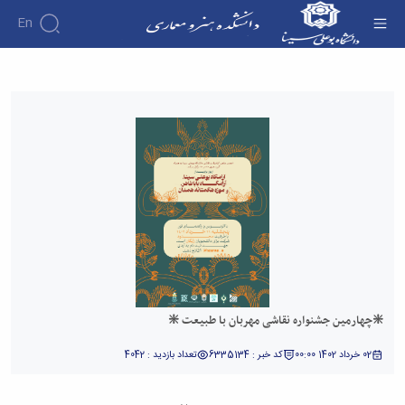
En
❇️چهارمین جشنواره نقاشی مهربان با طبیعت ❇️ -
دانشکده هنر و معماری
❇️چهارمین جشنواره نقاشی مهربان با طبیعت ❇️
02 خرداد 1402 00:00
کد خبر : 6335134
تعداد بازدید : 4042