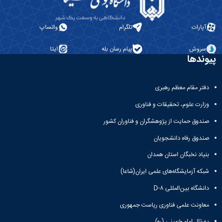
آپارات
تلگرام
واتساپ
سروش
پیام رسان بله
ایتا
پیوندها
دفتر مقام معظم رهبری
وزارت علوم، تحقیقات و فناوری
صندوق حمایت از پژوهشگران و فناوران کشور
صندوق رفاه دانشجویان
بنیاد نخبگان استان همدان
شبکه آزمایشگاه‌های علمی ایران(شاعا)
دانشگاه بین‌المللی D-۸
معاونت علمی فناوری ریاست جمهوری
پورتال امام خمینی (ره)