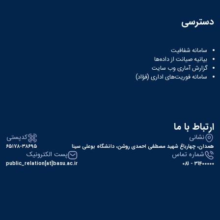
دسترسی
سامانه شفافیت
بیانیه صیانت از داده‌ها
گزارش آماری وب‌ سایت
سامانه فوریت‌های اداری (فؤاد)
ارتباط با ما
نشانی
کدپستی
همدان، چهارباغ شهید مصطفی احمدی روشن، دانشگاه بوعلی سینا
۶۵۱۷۸-۳۸۶۹۵
شماره تماس
پست الکترونیک
public_relation[at]basu.ac.ir
31400000 - 081