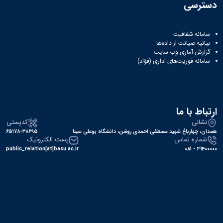
دسترسی
سامانه شفافیت
بیانیه صیانت از داده‌ها
گزارش آماری وب‌ سایت
سامانه فوریت‌های اداری (فؤاد)
ارتباط با ما
نشانی
کدپستی
همدان، چهارباغ شهید مصطفی احمدی روشن، دانشگاه بوعلی سینا
۶۵۱۷۸-۳۸۶۹۵
شماره تماس
پست الکترونیک
public_relation[at]basu.ac.ir
31400000 - 081