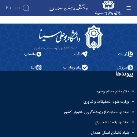
Fa
En
گروه های آموزشی - دانشکده هنر و معماری
دانشکده
درباره
پژوهش
نشریات
دانشکده
گروه
تاریخچه
آپارات
تلگرام
واتساپ
باستان
ریاست
شناسی
دانشکده
سروش
پیام رسان بله
ایتا
آلبوم
پیوندها
عکس
اطلاعات
تماس
دفتر مقام معظم رهبری
سازمان
دانشکده
وزارت علوم، تحقیقات و فناوری
معاونت
آموزشی
صندوق حمایت از پژوهشگران و فناوران کشور
معاونت
صندوق رفاه دانشجویان
پژوهشی
معاونت
بنیاد نخبگان استان همدان