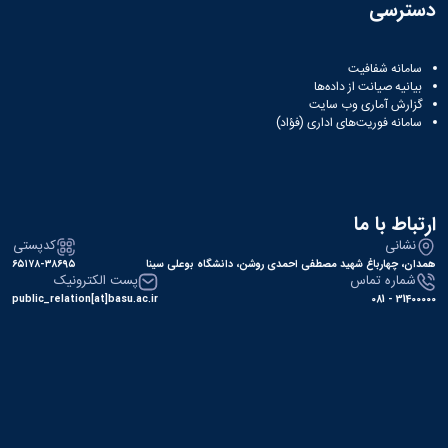
دسترسی
سامانه شفافیت
بیانیه صیانت از داده‌ها
گزارش آماری وب‌ سایت
سامانه فوریت‌های اداری (فؤاد)
ارتباط با ما
نشانی
کدپستی
همدان، چهارباغ شهید مصطفی احمدی روشن، دانشگاه بوعلی سینا
۶۵۱۷۸-۳۸۶۹۵
شماره تماس
پست الکترونیک
public_relation[at]basu.ac.ir
31400000 - 081