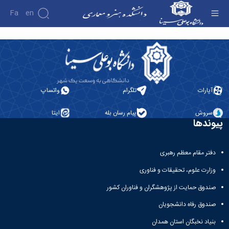
Fa
En
تحصیلات تکمیلی - دانشکده هنر و معماری
دانشکده
درباره
پژوهش
نشریات
دانشکده
گروه
تاریخچه
آپارات
تلگرام
واتساپ
باستان
ریاست
شناسی
دانشکده
سروش
پیام رسان بله
ایتا
آلبوم
پیوندها
عکس
اطلاعات
تماس
دفتر مقام معظم رهبری
سازمان
دانشکده
وزارت علوم، تحقیقات و فناوری
معاونت
آموزشی
صندوق حمایت از پژوهشگران و فناوران کشور
معاونت
صندوق رفاه دانشجویان
پژوهشی
معاونت
بنیاد نخبگان استان همدان