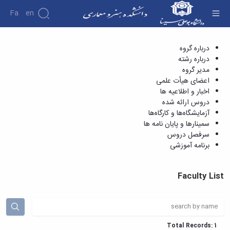
Fa
En
اعضای هیأت علمی - دانشکده هنر و معماری
درباره گروه
دانشکده
درباره رشته
درباره
پژوهش
مدیر گروه
نشریات
دانشکده
اعضای هیأت علمی
گروه
تاریخچه
اخبار و اطلاعیه ها
باستان
ریاست
دروس ارائه شده
شناسی
دانشکده
آزمایشگاه‌ها و کارگاه‌ها
آلبوم
سمینارها و پایان نامه ها
عکس
سرفصل دروس
اطلاعات
برنامه آموزشی
تماس
سازمان
دانشکده
Faculty List
معاونت
آموزشی
معاونت
پژوهشی
معاونت
Total Records: 1