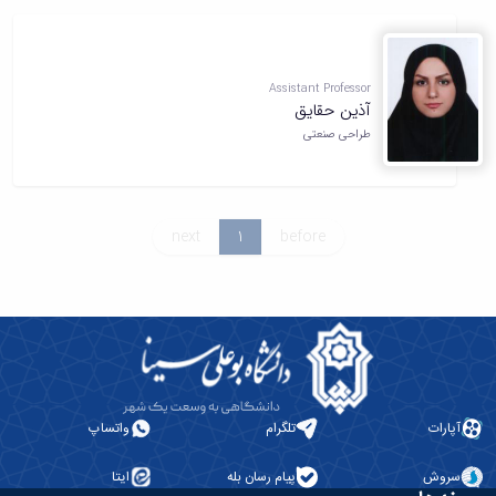
تحصیلات
تکمیلی
Assistant Professor
آذين حقايق
طراحی صنعتی
next
1
before
آپارات
تلگرام
واتساپ
سروش
پیام رسان بله
ایتا