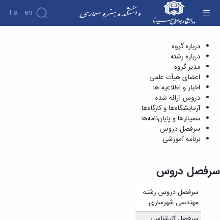
Fa
En
سرفصل دروس - دانشکده هنر و معماری
درباره گروه
دانشکده
درباره رشته
درباره
پژوهش
مدیر گروه
نشریات
دانشکده
اعضای هیأت علمی
گروه
تاریخچه
اخبار و اطلاعیه ها
باستان
ریاست
دروس ارائه شده
شناسی
دانشکده
آزمایشگاه‌ها و کارگاه‌ها
آلبوم
سمینارها و پایان‌نامه‌ها
عکس
سرفصل دروس
اطلاعات
برنامه آموزشی
تماس
سازمان
دانشکده
سرفصل دروس
معاونت
آموزشی
معاونت
سرفصل دروس رشته
پژوهشی
مهندسی شهرسازی
معاونت
سرفصل کارشناسی