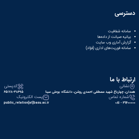
دسترسی
سامانه شفافیت
بیانیه صیانت از داده‌ها
گزارش آماری وب‌ سایت
سامانه فوریت‌های اداری (فؤاد)
ارتباط با ما
نشانی
کدپستی
همدان، چهارباغ شهید مصطفی احمدی روشن، دانشگاه بوعلی سینا
۶۵۱۷۸-۳۸۶۹۵
شماره تماس
پست الکترونیک
public_relation[at]basu.ac.ir
31400000 - 081