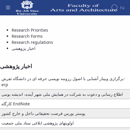
Fa
اخبار پژوهشی - دانشکده هنر و معماری
Research Priorities
Faculty
About
Research
Research Forms
Affairs
the
Research regulations
Journals
Faculity
Faculty
اخبار پژوهشی
Members
Department
History
of
Dean
Archeology
of
اخبار پژوهشی
Journal
the
of
Faculty
برگزاری وبینار آشنایی با اصول رزومه نویسی حرفه ای در دانشگاه تفرش-
Research
Gallery
erp
in
Contact
Archeology
اطلاع رسانی و دعوت به شرکت در همایش ملی شهر آینده، اندیشه بومی
us
University
Structure
کارگاه EndNote
of the
Publications
Faculty
Management
پوستر بورس فرصت تحقیقاتی داخل و خارج کشور
Deputy
System
اولویتهای پژوهشی ابلاغی ستاد ملی جمعیت
Dean
for