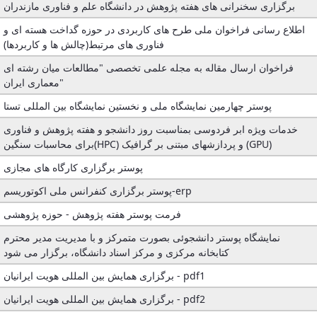
برگزاری سخنرانی های هفته پژوهش در دانشگاه علم و فناوری مازندران
Educational
Affairs
اطلاع رسانی فراخوان ملی طرح های کاربردی در حوزه گداخت هسته ای و
Deputy
فناوری های مرتبط(چالش ها و کاربردها)
Dean
فراخوان ارسال مقاله به مجله علمی تخصصی "مطالعات میان رشته ای
for
معماری ایران"
Research
Affairs
پوستر چهارمین نمایشگاه ملی و نخستین نمایشگاه بین المللی تستا
Deputy
خدمات ویژه ابر فردوسی بمناسبت روز دانشجو و هفته پژوهش و فناوری
Dean
برای محاسبات سنگین(HPC) و پردازشهای مبتنی بر گرافیک (GPU)
for
Postgraduate
پوستر برگزاری کارگاه های مجازی
Studies
برگزاری کنفرانس ملی اکوتوریسم-erp
پوستر
فرمت پوستر هفته پژوهش - حوزه پژوهشی
نمایشگاه پوستر دانشجوئی بصورت متمرکز و با مدیریت مدیر محترم
کتابخانه مرکزی و مرکز اسناد دانشگاه، برگزار می شود
برگزاری همایش بین المللی هویت ایرانیان - pdf1
برگزاری همایش بین المللی هویت ایرانیان - pdf2