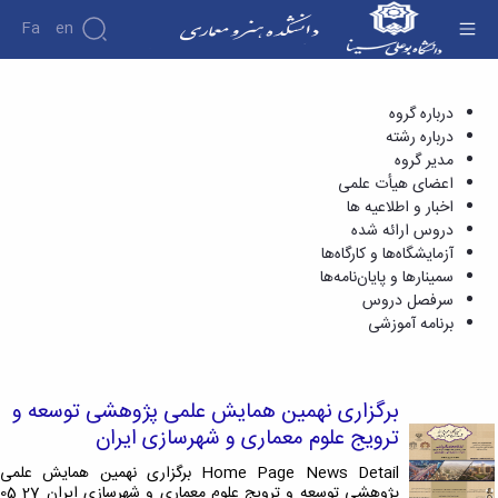
Fa
En
اخبار و اطلاعیه ها - دانشکده هنر و معماری
درباره گروه
دانشکده
درباره
درباره رشته
پژوهش
نشریات
دانشکده
مدیر گروه
گروه
تاریخچه
اعضای هیأت علمی
باستان
ریاست
اخبار و اطلاعیه ها
شناسی
دانشکده
دروس ارائه شده
آلبوم
آزمایشگاه‌ها و کارگاه‌ها
عکس
سمینارها و پایان‌نامه‌ها
اطلاعات
سرفصل دروس
تماس
برنامه آموزشی
سازمان
دانشکده
معاونت
برگزاری نهمین همایش علمی پژوهشی توسعه و
آموزشی
معاونت
ترویج علوم معماری و شهرسازی ایران
پژوهشی
Home Page News Detail برگزاری نهمین همایش علمی
معاونت
پژوهشی توسعه و ترویج علوم معماری و شهرسازی ایران 27 05