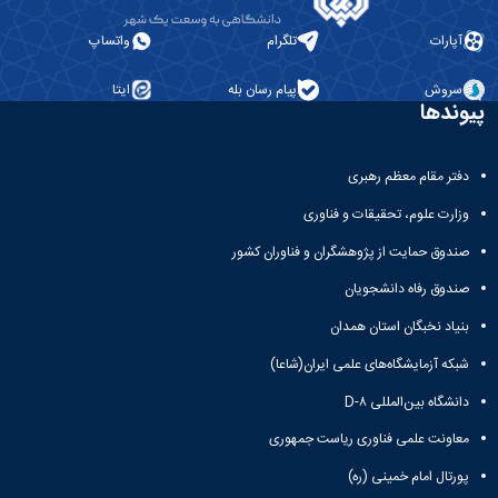
آپارات
تلگرام
واتساپ
سروش
پیام رسان بله
ایتا
پیوندها
دفتر مقام معظم رهبری
وزارت علوم، تحقیقات و فناوری
صندوق حمایت از پژوهشگران و فناوران کشور
صندوق رفاه دانشجویان
بنیاد نخبگان استان همدان
شبکه آزمایشگاه‌های علمی ایران(شاعا)
دانشگاه بین‌المللی D-۸
معاونت علمی فناوری ریاست جمهوری
پورتال امام خمینی (ره)