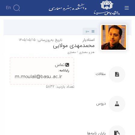
En
دانشکده - دانشکده هنر و معماری
منو
استادیار
تاریخ به‌روزرسانی: 1405/05/15
محمدمهدی مولایی
هنر و معماری / معماری
تماس
رایانامه:
مقالات
تعداد بازدید: 5832
دروس
پایان نامه‌ها