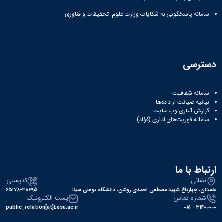
سامانه پاسخگوئی به شکایات وزارت علوم، تحقیقات و فناوری
دسترسی
سامانه شفافیت
بیانیه صیانت از داده‌ها
گزارش آماری وب‌ سایت
سامانه فوریت‌های اداری (فؤاد)
ارتباط با ما
نشانی
کدپستی
همدان، چهارباغ شهید مصطفی احمدی روشن، دانشگاه بوعلی سینا
۶۵۱۷۸-۳۸۶۹۵
شماره تماس
پست الکترونیک
public_relation[at]basu.ac.ir
31400000 - 081