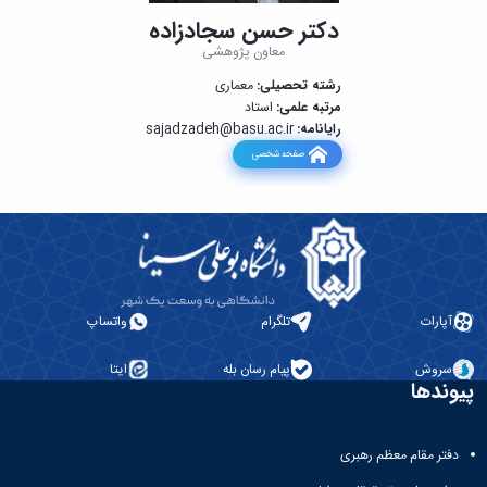
دکتر حسن سجادزاده
معاون پژوهشی
رشته تحصیلی:
معماری
مرتبه علمی:
استاد
رایانامه:
sajadzadeh@basu.ac.ir
صفحه شخصی
آپارات
تلگرام
واتساپ
سروش
پیام رسان بله
ایتا
پیوندها
دفتر مقام معظم رهبری