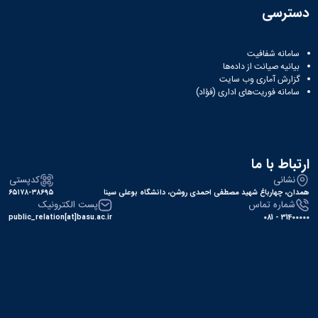
دسترسی
سامانه شفافیت
بیانیه صیانت از داده‌ها
گزارش آماری وب‌ سایت
سامانه فوریت‌های اداری (فؤاد)
ارتباط با ما
نشانی
کدپستی
همدان، چهارباغ شهید مصطفی احمدی روشن، دانشگاه بوعلی سینا
۶۵۱۷۸-۳۸۶۹۵
شماره تماس
پست الکترونیک
public_relation[at]basu.ac.ir
31400000 - 081