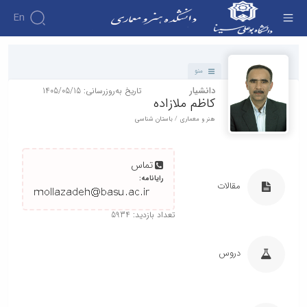
En
دانشکده - دانشکده هنر و معماری
منو
دانشیار
تاریخ به‌روزرسانی: 1405/05/15
کاظم ملازاده
هنر و معماری / باستان شناسی
تماس
رایانامه:
مقالات
تعداد بازدید: 5934
دروس