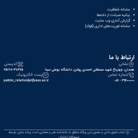
سامانه شفافیت
بیانیه صیانت از داده‌ها
گزارش آماری وب‌ سایت
سامانه فوریت‌های اداری (فؤاد)
ارتباط با ما
نشانی
کدپستی
همدان، چهارباغ شهید مصطفی احمدی روشن، دانشگاه بوعلی سینا
۶۵۱۷۸-۳۸۶۹۵
شماره تماس
پست الکترونیک
public_relation[at]basu.ac.ir
31400000 - 081
تمام حقوق مادی و معنوی این وبگاه متعلق به دانشکده هنر و معماری است.پیاده سازی توسط
سپهرافزار ایرانیان