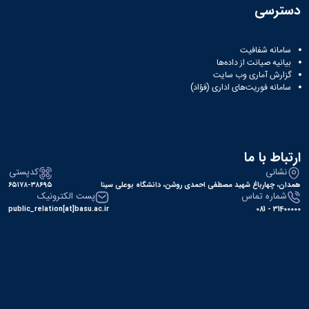
دسترسی
سامانه شفافیت
بیانیه صیانت از داده‌ها
گزارش آماری وب‌ سایت
سامانه فوریت‌های اداری (فؤاد)
ارتباط با ما
نشانی
کدپستی
همدان، چهارباغ شهید مصطفی احمدی روشن، دانشگاه بوعلی سینا
۶۵۱۷۸-۳۸۶۹۵
شماره تماس
پست الکترونیک
public_relation[at]basu.ac.ir
31400000 - 081