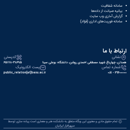
سامانه شفافیت
بیانیه صیانت از داده‌ها
گزارش آماری وب‌ سایت
سامانه فوریت‌های اداری (فؤاد)
ارتباط با ما
نشانی
کدپستی
همدان، چهارباغ شهید مصطفی احمدی روشن، دانشگاه بوعلی سینا
۶۵۱۷۸-۳۸۶۹۵
شماره تماس
پست الکترونیک
public_relation[at]basu.ac.ir
31400000 - 081
تمام حقوق مادی و معنوی این وبگاه متعلق به دانشکده هنر و معماری است.پیاده سازی توسط
سپهرافزار ایرانیان