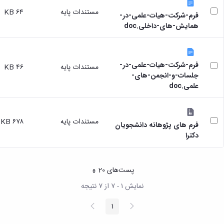
مستندات پایه
۶۴ KB
فرم-شرکت-هیات-علمی-در-
همایش-های-داخلی.doc
فرم-شرکت-هیات-علمی-در-
مستندات پایه
۴۶ KB
جلسات-و-انجمن-های-
علمی.doc
مستندات پایه
۶۷۸ KB
فرم های پژوهانه دانشجویان
دکترا
پست‌‌های 20
هر صفحه
نمایش ۱ - ۷ از ۷ نتیجه
پیغام
صفحه
1
صفحه
قبلی
بعد