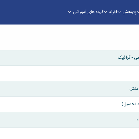
پژوهش
افراد
گروه های آموزشی
ی - گرافیک
 منش
به تحصیل)
0