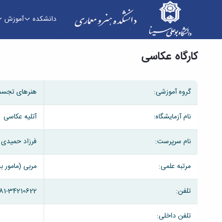
دانشکده
آموزش
کارگاه عکاسی - دانشکده هنر و معماری
کارگاه عکاسی
گروه آموزشی:
هنرهای تجسم
نام آزمایشگاه:
آتلیه عکاسی
نام سرپرست:
فرزاد حمیدی
مرتبه علمی:
مربی (مامور 
تلفن:
81-34210622
تلفن داخلی: