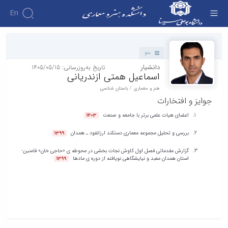
En
دانشکده - دانشکده هنر و معماری
منو
دانشیار
تاریخ به‌روزرسانی: 1405/05/15
اسماعیل همتی ازندریانی
هنر و معماری / باستان شناسی
جوایز و افتخارات
اعضای هیات علمی برتر با جامعه و صنعت
1403
بررسی و تحلیل مجموعه معماری دستکند ارزانفود ـ همدان
1399
گزارش مقدماتی فصل اول کاوش نجات بخشی در محوطه ی «حاجی خان» فامنین-
استان همدان معبد و نیایشگاهی نویافته از دوره ی مادها
1399