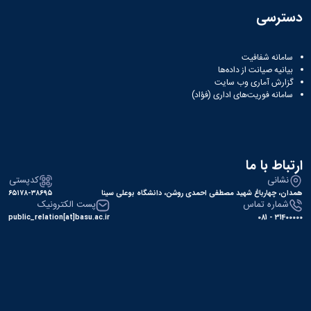
دسترسی
سامانه شفافیت
بیانیه صیانت از داده‌ها
گزارش آماری وب‌ سایت
سامانه فوریت‌های اداری (فؤاد)
ارتباط با ما
نشانی
کدپستی
همدان، چهارباغ شهید مصطفی احمدی روشن، دانشگاه بوعلی سینا
۶۵۱۷۸-۳۸۶۹۵
شماره تماس
پست الکترونیک
public_relation[at]basu.ac.ir
31400000 - 081